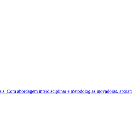
eis. Com abordagem interdisciplinar e metodologias inovadoras, apoiam