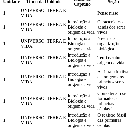
Unidade
Título da Unidade
Seção
Capítulo
UNIVERSO, TERRA E
1
Pense nisso!
VIDA
Introdução à
Características
UNIVERSO, TERRA E
1
Biologia e
gerais dos seres
VIDA
origem da vida
vivos
Introdução à
Níveis de
UNIVERSO, TERRA E
1
Biologia e
organização
VIDA
origem da vida
biológica
Introdução à
UNIVERSO, TERRA E
Teorias sobre a
1
Biologia e
VIDA
origem da vida
origem da vida
A Terra primitiv
Introdução à
UNIVERSO, TERRA E
e a origem dos
1
Biologia e
VIDA
primeiros seres
origem da vida
vivos
Como teriam se
Introdução à
UNIVERSO, TERRA E
formado as
1
Biologia e
VIDA
primeiras
origem da vida
células?
Introdução à
O registro fóssil
UNIVERSO, TERRA E
1
Biologia e
das primeiras
VIDA
origem da vida
células