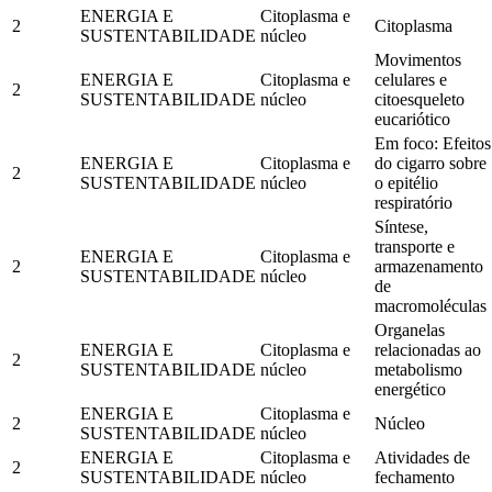
ENERGIA E
Citoplasma e
2
Citoplasma
SUSTENTABILIDADE
núcleo
Movimentos
ENERGIA E
Citoplasma e
celulares e
2
SUSTENTABILIDADE
núcleo
citoesqueleto
eucariótico
Em foco: Efeitos
ENERGIA E
Citoplasma e
do cigarro sobre
2
SUSTENTABILIDADE
núcleo
o epitélio
respiratório
Síntese,
transporte e
ENERGIA E
Citoplasma e
2
armazenamento
SUSTENTABILIDADE
núcleo
de
macromoléculas
Organelas
ENERGIA E
Citoplasma e
relacionadas ao
2
SUSTENTABILIDADE
núcleo
metabolismo
energético
ENERGIA E
Citoplasma e
2
Núcleo
SUSTENTABILIDADE
núcleo
ENERGIA E
Citoplasma e
Atividades de
2
SUSTENTABILIDADE
núcleo
fechamento