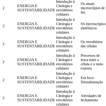
Introdução à
Os atuais
ENERGIA E
Citologia e
2
microscópios de
SUSTENTABILIDADE
envoltórios
luz
celulares
Introdução à
ENERGIA E
Citologia e
Os microscópios
2
SUSTENTABILIDADE
envoltórios
eletrônicos
celulares
Introdução à
ENERGIA E
Citologia e
Os envoltórios
2
SUSTENTABILIDADE
envoltórios
das células
celulares
Introdução à
Processos de
ENERGIA E
Citologia e
troca entre a
2
SUSTENTABILIDADE
envoltórios
célula e o meio
celulares
externo
Introdução à
ENERGIA E
Citologia e
Em foco:
2
SUSTENTABILIDADE
envoltórios
Dessalinização
celulares
Introdução à
ENERGIA E
Citologia e
Atividades de
2
SUSTENTABILIDADE
envoltórios
fechamento
celulares