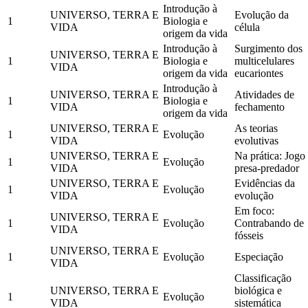
Introdução à
UNIVERSO, TERRA E
Evolução da
1
Biologia e
VIDA
célula
origem da vida
Introdução à
Surgimento dos
UNIVERSO, TERRA E
1
Biologia e
multicelulares
VIDA
origem da vida
eucariontes
Introdução à
UNIVERSO, TERRA E
Atividades de
1
Biologia e
VIDA
fechamento
origem da vida
UNIVERSO, TERRA E
As teorias
1
Evolução
VIDA
evolutivas
UNIVERSO, TERRA E
Na prática: Jogo
1
Evolução
VIDA
presa-predador
UNIVERSO, TERRA E
Evidências da
1
Evolução
VIDA
evolução
Em foco:
UNIVERSO, TERRA E
1
Evolução
Contrabando de
VIDA
fósseis
UNIVERSO, TERRA E
1
Evolução
Especiação
VIDA
Classificação
UNIVERSO, TERRA E
biológica e
1
Evolução
VIDA
sistemática