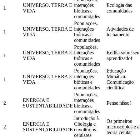
UNIVERSO, TERRA E
interações
Ecologia das
1
VIDA
bióticas e
comunidades
comunidades
Populações,
UNIVERSO, TERRA E
interações
Atividades de
1
VIDA
bióticas e
fechamento
comunidades
Populações,
UNIVERSO, TERRA E
interações
Reflita sobre seu
1
VIDA
bióticas e
aprendizado!
comunidades
Populações,
Educação
UNIVERSO, TERRA E
interações
Midiática:
1
VIDA
bióticas e
Comunicação
comunidades
científica
Populações,
ENERGIA E
interações
2
Pense nisso!
SUSTENTABILIDADE
bióticas e
comunidades
Introdução à
Os primeiros
ENERGIA E
Citologia e
2
microscópios e a
SUSTENTABILIDADE
envoltórios
teoria celular
celulares