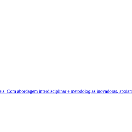
eis. Com abordagem interdisciplinar e metodologias inovadoras, apoiam